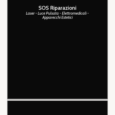
cavitazione.
SOS Riparazioni
Riparazione in tempi rapidi
Laser - Luce Pulsata - Elettromedicali -
Apparecchi Estetici
Tecnici altamente
specializzati
Interventi su tutto il territorio
italiano
Costi contenuti
Preventivi chiari e gratuiti
Acquistiamo tecnologie laser
di ogni tipo