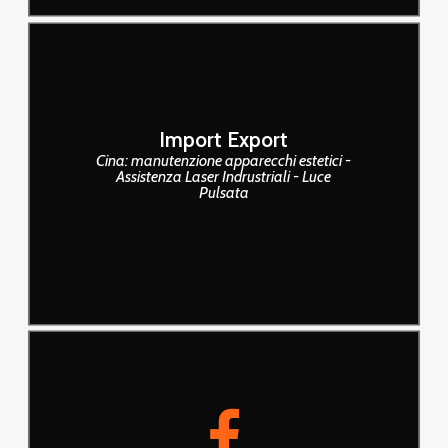
Importiamo tecnologia di ogni
Import Export
tipo e genere dal mercato cinese
Cina: manutenzione apparecchi estetici -
Assistenza Laser Indrustriali - Luce
garantendo serietà e costi molto
Pulsata
competitivi.