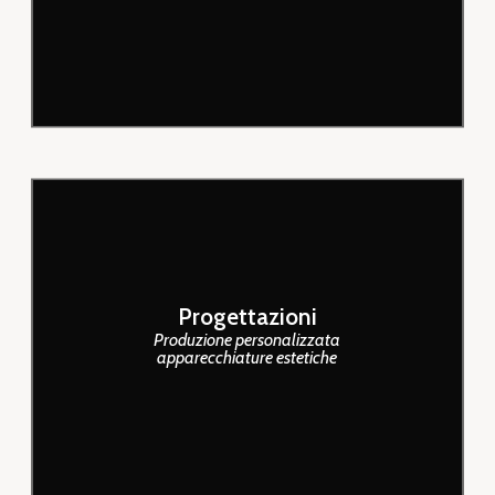
pulsata), laser industriali e laser
marcatura.
Progettazione personalizzata di
qualunque tipo di apparecchiatura
Progettazioni
elettro-medicale, estetica,
Produzione personalizzata
apparecchiature estetiche
sistemi laser, ipl (luce pulsata),
radiofrequenza estetica,
cavitazione.