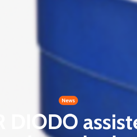
News
 DIODO assist