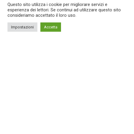
Questo sito utilizza i cookie per migliorare servizi e
esperienza dei lettori. Se continui ad utilizzare questo sito
consideriamo accettato il loro uso.
Impostazioni
Accetta
Food for thought
Gaming
We hired a new employee