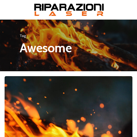
Skip
to
main
content
Tag
Awesome