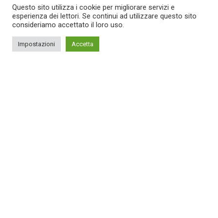
Questo sito utilizza i cookie per migliorare servizi e
esperienza dei lettori. Se continui ad utilizzare questo sito
consideriamo accettato il loro uso.
Impostazioni
Accetta
Food for thought
Music
We encountered a food paradise